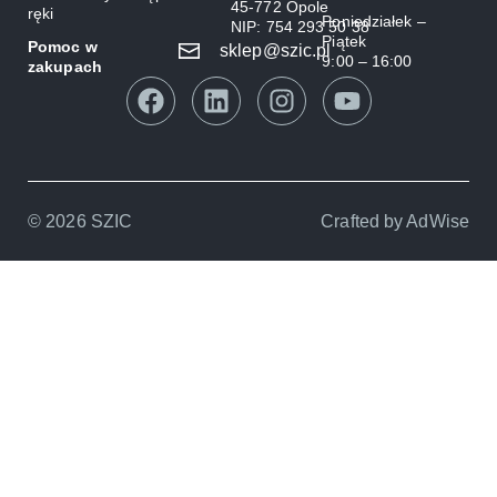
45-772 Opole
ręki
Poniedziałek –
NIP: 754 293 50 38
Piątek
Pomoc w
sklep@szic.pl
9:00 – 16:00
zakupach
© 2026 SZIC
Crafted by
AdWise