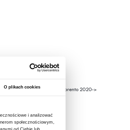
143,00
zł
O plikach cookies
Chlapacze przednie | KIA Sorento 2020->
ołecznościowe i analizować
artnerom społecznościowym,
anymi od Ciebie lub