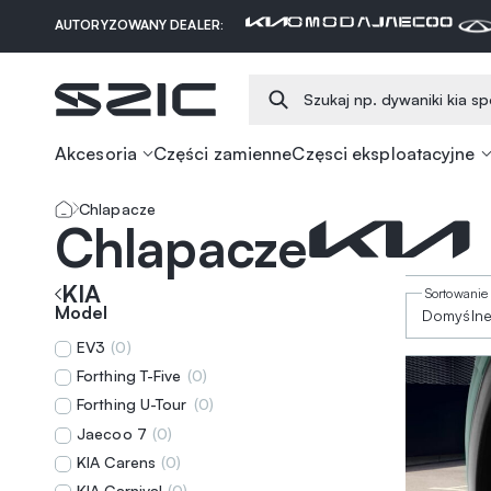
AUTORYZOWANY DEALER:
Akcesoria
Części zamienne
Częsci eksploatacyjne
Chlapacze
Chlapacze
KIA
Model
EV3
(
0
)
Forthing T-Five
(
0
)
Forthing U-Tour
(
0
)
Jaecoo 7
(
0
)
KIA Carens
(
0
)
KIA Carnival
(
0
)