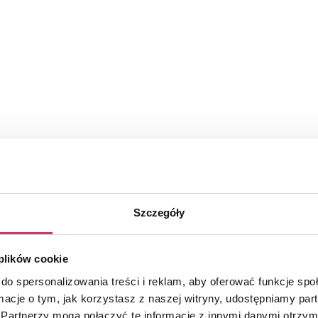
Szczegóły
przednie | KIA Rio IV 2016 ->
 plików cookie
do spersonalizowania treści i reklam, aby oferować funkcje sp
ormacje o tym, jak korzystasz z naszej witryny, udostępniamy p
Partnerzy mogą połączyć te informacje z innymi danymi otrzym