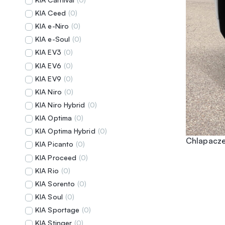
KIA Ceed
(
0
)
KIA e-Niro
(
0
)
KIA e-Soul
(
0
)
KIA EV3
(
0
)
KIA EV6
(
0
)
KIA EV9
(
0
)
KIA Niro
(
0
)
KIA Niro Hybrid
(
0
)
KIA Optima
(
0
)
KIA Optima Hybrid
(
0
)
Chlapacze
KIA Picanto
(
0
)
KIA Proceed
(
0
)
KIA Rio
(
0
)
KIA Sorento
(
0
)
KIA Soul
(
0
)
KIA Sportage
(
0
)
KIA Stinger
(
0
)