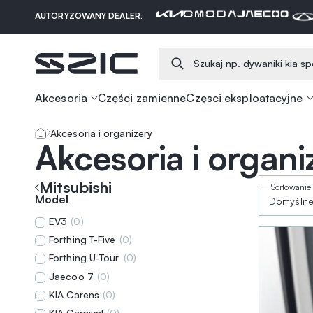
AUTORYZOWANY DEALER:
Akcesoria
Części zamienne
Częsci eksploatacyjne
Akcesoria i organizery
Akcesoria i organi
Mitsubishi
Model
EV3
(
0
)
Forthing T-Five
(
0
)
Forthing U-Tour
(
0
)
Jaecoo 7
(
0
)
KIA Carens
(
0
)
KIA Carnival
(
0
)