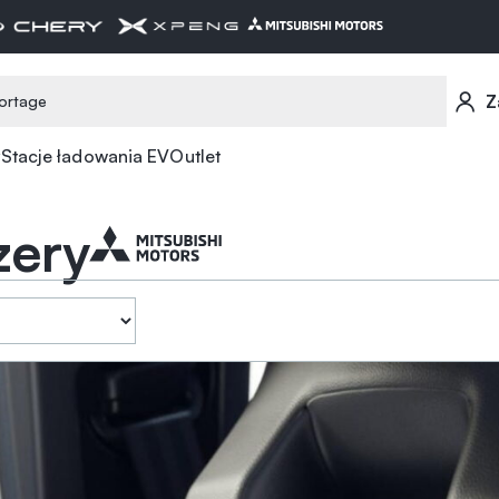
Z
Stacje ładowania EV
Outlet
zery