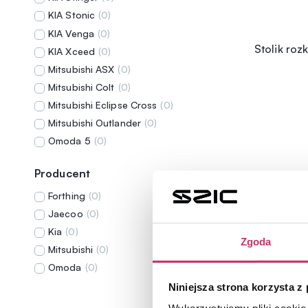
KIA Stonic
(
0
)
KIA Venga
(
0
)
Stolik ro
KIA Xceed
(
0
)
Mitsubishi ASX
(
0
)
Mitsubishi Colt
(
0
)
Mitsubishi Eclipse Cross
(
0
)
Mitsubishi Outlander
(
0
)
Omoda 5
(
0
)
Producent
Forthing
(
0
)
Jaecoo
(
0
)
Kia
(
0
)
Zgoda
Mitsubishi
(
0
)
Omoda
(
0
)
Niniejsza strona korzysta z