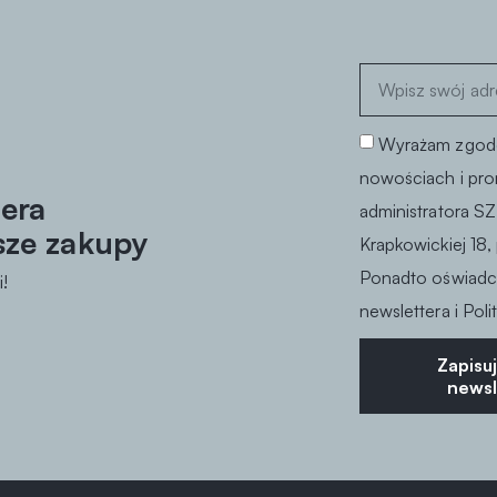
Wyrażam zgodę
nowościach i pro
tera
administratora SZ
sze zakupy
Krapkowickiej 18,
Ponadto oświadc
!
newslettera i Pol
Zapisuj
newsl