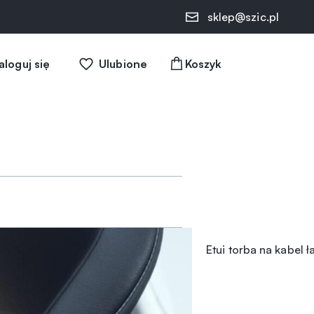
sklep@szic.pl
aloguj się
Ulubione
Etui torba na kabel ł