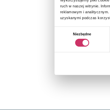
Wykorzystujemy pliki cookie 
ruch w naszej witrynie. Inf
reklamowym i analitycznym. 
uzyskanymi podczas korzysta
Wybór
Niezbędne
zgody
629,00
zł