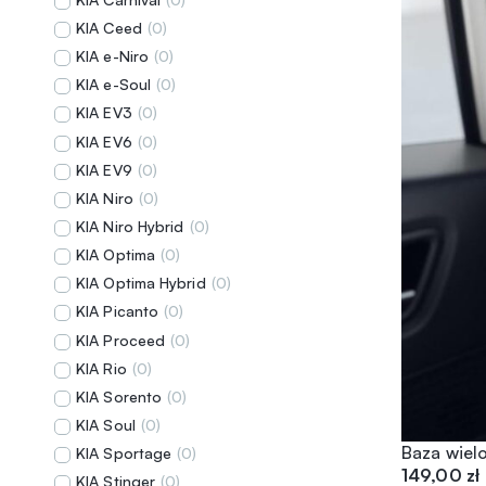
KIA Ceed
(
0
)
KIA e-Niro
(
0
)
KIA e-Soul
(
0
)
KIA EV3
(
0
)
KIA EV6
(
0
)
KIA EV9
(
0
)
KIA Niro
(
0
)
KIA Niro Hybrid
(
0
)
KIA Optima
(
0
)
KIA Optima Hybrid
(
0
)
KIA Picanto
(
0
)
KIA Proceed
(
0
)
KIA Rio
(
0
)
KIA Sorento
(
0
)
KIA Soul
(
0
)
Baza wiel
KIA Sportage
(
0
)
149,00
zł
KIA Stinger
(
0
)