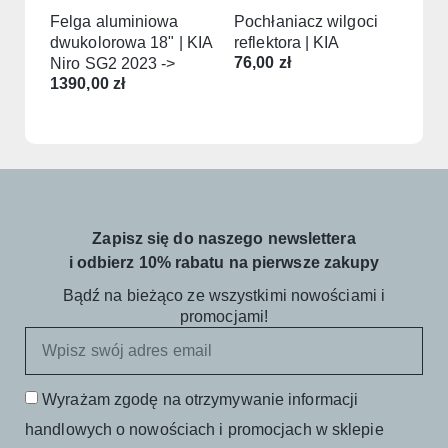
Felga aluminiowa
Pochłaniacz wilgoci
dwukolorowa 18" | KIA
reflektora | KIA
76,00
zł
Niro SG2 2023 ->
1390,00
zł
Zapisz się do naszego newslettera
i odbierz 10% rabatu na pierwsze zakupy
Bądź na bieżąco ze wszystkimi nowościami i
promocjami!
Wyrażam zgodę na otrzymywanie informacji
handlowych o nowościach i promocjach w sklepie