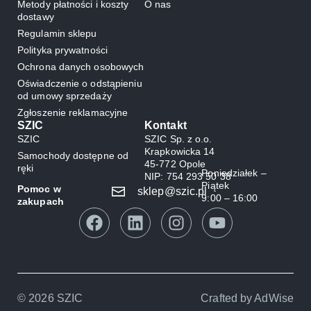
Metody płatności i koszty
O nas
dostawy
Regulamin sklepu
Polityka prywatności
Ochrona danych osobowych
Oświadczenie o odstąpieniu
od umowy sprzedaży
Zgłoszenie reklamacyjne
SZIC
Kontakt
SZIC
SZIC Sp. z o.o.
Krapkowicka 14
Samochody dostępne od
45-772 Opole
ręki
Poniedziałek –
NIP: 754 293 50 38
Piątek
Pomoc w
sklep@szic.pl
9:00 – 16:00
zakupach
© 2026 SZIC
Crafted by
AdWise