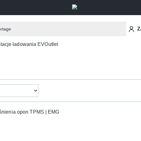
Z
tacje ładowania EV
Outlet
ciśnienia opon TPMS | EMG