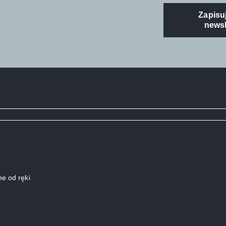
Zapisuj
newsl
e od ręki