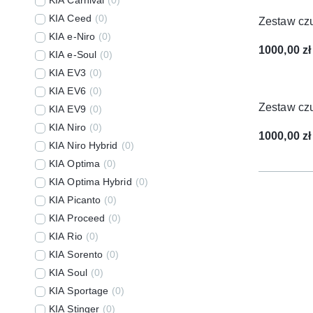
KIA Ceed
(
0
)
Zestaw cz
KIA e-Niro
(
0
)
1000,00
zł
KIA e-Soul
(
0
)
KIA EV3
(
0
)
KIA EV6
(
0
)
Zestaw cz
KIA EV9
(
0
)
KIA Niro
(
0
)
1000,00
zł
KIA Niro Hybrid
(
0
)
KIA Optima
(
0
)
KIA Optima Hybrid
(
0
)
KIA Picanto
(
0
)
KIA Proceed
(
0
)
KIA Rio
(
0
)
KIA Sorento
(
0
)
KIA Soul
(
0
)
KIA Sportage
(
0
)
KIA Stinger
(
0
)