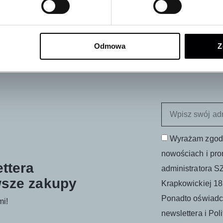
Odmowa
Z
Wyrażam zgodę
nowościach i pro
ttera
administratora SZ
wsze zakupy
Krapkowickiej 18
Ponadto oświadc
mi!
newslettera i Pol