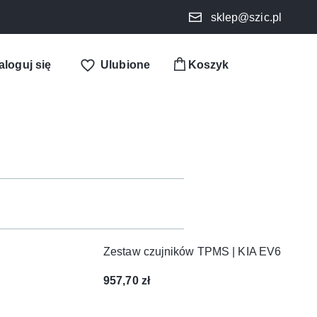
sklep@szic.pl
aloguj się
Ulubione
Zestaw czujników TPMS | KIA EV6
957,70
zł