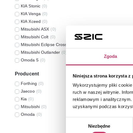
KIA Stonic
(
0
)
KIA Venga
(
0
)
KIA Xceed
(
0
)
Mitsubishi ASX
(
0
)
Mitsubishi Colt
(
0
)
Mitsubishi Eclipse Cross
(
0
)
Mitsubishi Outlander
(
0
)
Zgoda
Omoda 5
(
0
)
Producent
Niniejsza strona korzysta z
Forthing
(
0
)
Wykorzystujemy pliki cookie 
Jaecoo
(
0
)
ruch w naszej witrynie. Inf
Kia
(
0
)
reklamowym i analitycznym. 
uzyskanymi podczas korzysta
Mitsubishi
(
0
)
Omoda
(
0
)
Wybór
Niezbędne
zgody