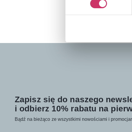
Zapisz się do naszego newsle
i odbierz 10% rabatu na pier
Bądź na bieżąco ze wszystkimi nowościami i promocja