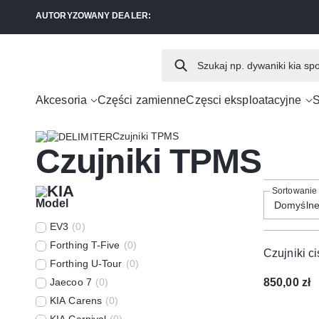
AUTORYZOWANY DEALER:
Akcesoria
Części zamienne
Częsci eksploatacyjne
S
Czujniki TPMS
Czujniki TPMS
KIA
Model
EV3
(
0
)
Forthing T-Five
(
0
)
Czujniki 
Forthing U-Tour
(
0
)
Jaecoo 7
(
0
)
850,00
zł
KIA Carens
(
0
)
KIA Carnival
(
0
)