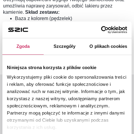
umożliwia naprawę zarysowań, odbić lakieru przez
kamienie.
Skład zestawu:
Baza z kolorem (pędzelek)
Lakier bezbarwny (klarlack)
Sposób użycia:
Najpierw należy oczyścić powierzchnię
później odtłuszczanie i nałożenie koloru. Po około 1-2
godzinach nakładamy lakier bezbarwny.
Wystarczy, że w
Zgoda
Szczegóły
O plikach cookies
uwagach do zamówienia wpiszesz kod koloru lub nr
nadwozia (VIN) Twojego samochodu.
Niniejsza strona korzysta z plików cookie
Wykorzystujemy pliki cookie do spersonalizowania treści
i reklam, aby oferować funkcje społecznościowe i
analizować ruch w naszej witrynie. Informacje o tym, jak
korzystasz z naszej witryny, udostępniamy partnerom
Ostatnio oglądane
społecznościowym, reklamowym i analitycznym.
Partnerzy mogą połączyć te informacje z innymi danymi
Lakier zaprawkowy
Folie ochronne na
otrzymanymi od Ciebie lub uzyskanymi podczas
(zaprawka) |
progi - czarne | KIA
korzystania z ich usług.
Mitsubishi Motors
Picanto 2025->
99,00
zł
–
109,00
zł
169,00
zł