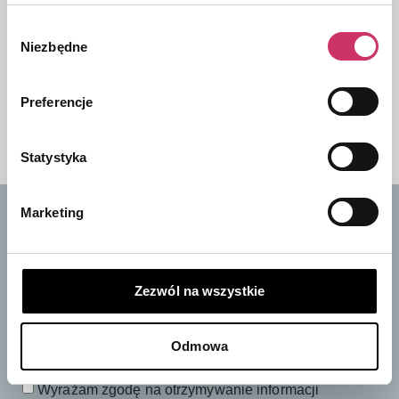
Wybór
Niezbędne
zgody
Gra dla dzieci Memory
Listwa ozdobna tylnej
| KIA
klapy bagażnika | Kia
69,00
zł
Sorento MQ 2020->
Preferencje
559,00
zł
Statystyka
Marketing
Zapisz się do naszego newslettera
i odbierz 10% rabatu na pierwsze zakupy
Zezwól na wszystkie
Bądź na bieżąco ze wszystkimi nowościami i
promocjami!
Odmowa
Wyrażam zgodę na otrzymywanie informacji