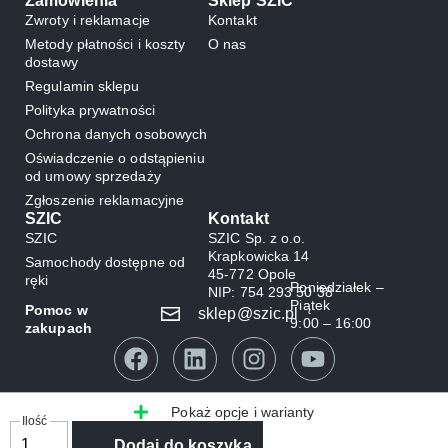
Zamówienia
Sklep SZIC
Zwroty i reklamacje
Kontakt
Metody płatności i koszty
O nas
dostawy
Regulamin sklepu
Polityka prywatności
Ochrona danych osobowych
Oświadczenie o odstąpieniu
od umowy sprzedaży
Zgłoszenie reklamacyjne
SZIC
Kontakt
SZIC
SZIC Sp. z o.o.
Krapkowicka 14
Samochody dostępne od
45-772 Opole
ręki
Poniedziałek –
NIP: 754 293 50 38
Piątek
Pomoc w
sklep@szic.pl
9:00 – 16:00
zakupach
Pokaż opcje i warianty
Dodaj do koszyka