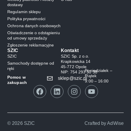
dostawy
Regulamin sklepu
Polityka prywatności
Ochrona danych osobowych
Oświadczenie o odstąpieniu
od umowy sprzedaży
Zgłoszenie reklamacyjne
SZIC
Kontakt
SZIC
SZIC Sp. z o.o.
Krapkowicka 14
Samochody dostępne od
45-772 Opole
ręki
Poniedziałek –
NIP: 754 293 50 38
Piątek
Pomoc w
sklep@szic.pl
9:00 – 16:00
zakupach
© 2026 SZIC
Crafted by
AdWise