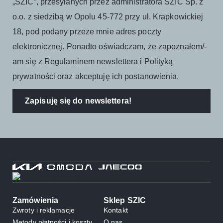
„SZIC”, przesyłanych przez administratora SZIC Sp. z
o.o. z siedzibą w Opolu 45-772 przy ul. Krapkowickiej
18, pod podany przeze mnie adres poczty
elektronicznej. Ponadto oświadczam, że zapoznałem/-
am się z Regulaminem newslettera i Polityką
prywatności oraz akceptuję ich postanowienia.
Zapisuję się do newslettera!
Zamówienia
Sklep SZIC
Zwroty i reklamacje
Kontakt
Metody płatności i koszty
O nas