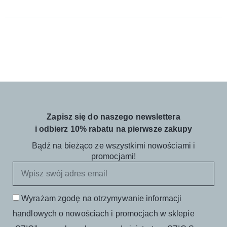
Zapisz się do naszego newslettera
i odbierz 10% rabatu na pierwsze zakupy
Bądź na bieżąco ze wszystkimi nowościami i
promocjami!
Wyrażam zgodę na otrzymywanie informacji
handlowych o nowościach i promocjach w sklepie