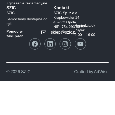
Zgłoszenie reklamacyjne
SZIC
Kontakt
SZIC
SZIC Sp. z o.o.
Krapkowicka 14
Samochody dostępne od
45-772 Opole
ręki
Poniedziałek –
NIP: 754 293 50 38
Piątek
Pomoc w
sklep@szic.pl
9:00 – 16:00
zakupach
© 2026 SZIC
Crafted by
AdWise