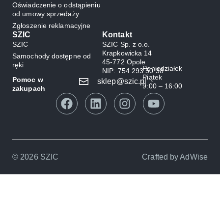
Oświadczenie o odstąpieniu
od umowy sprzedaży
Zgłoszenie reklamacyjne
SZIC
Kontakt
SZIC
SZIC Sp. z o.o.
Krapkowicka 14
Samochody dostępne od
45-772 Opole
ręki
Poniedziałek –
NIP: 754 293 50 38
Piątek
Pomoc w
sklep@szic.pl
9:00 – 16:00
zakupach
© 2026 SZIC
Crafted by
AdWise