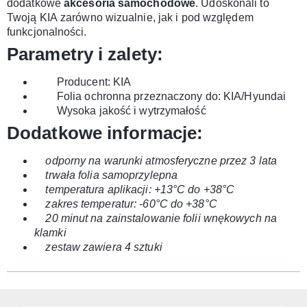
dodatkowe
akcesoria samochodowe
. Udoskonali to
Twoją KIA
zarówno wizualnie, jak i pod względem
funkcjonalności.
Parametry i zalety:
Producent: KIA
Folia ochronna
przeznaczony do: KIA/Hyundai
Wysoka jakość i wytrzymałość
Dodatkowe informacje:
o
dporny na warunki atmosferyczne przez 3 lata
trwała folia samoprzylepna
temperatura aplikacji: +13°C do +38°C
zakres temperatur: -60°C do +38°C
20 minut na zainstalowanie folii wnękowych na
klamki
zestaw zawiera 4 sztuki