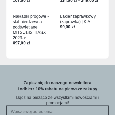
107,00
zł
114,00
zł
–
249,00
zł
Nakładki progowe -
Lakier zaprawkowy
stal nierdzewna
(zaprawka) | KIA
99,00
zł
podświetlane |
MITSUBISHI ASX
2023->
697,00
zł
Zapisz się do naszego newslettera
i odbierz 10% rabatu na pierwsze zakupy
Bądź na bieżąco ze wszystkimi nowościami i
promocjami!