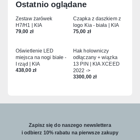
Ostatnio oglądane
Zestaw żarówek
Czapka z daszkiem z
H7/H1 | KIA
logo Kia - biała | KIA
79,00
zł
75,00
zł
Oświetlenie LED
Hak holowniczy
miejsca na nogi białe -
odłączany + wiązka
I rząd | KIA
13 PIN | KIA XCEED
438,00
zł
2022 ->
3300,00
zł
Zapisz się do naszego newslettera
i odbierz 10% rabatu na pierwsze zakupy