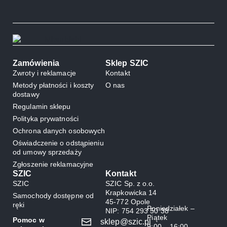
Zamówienia
Sklep SZIC
Zwroty i reklamacje
Kontakt
Metody płatności i koszty
O nas
dostawy
Regulamin sklepu
Polityka prywatności
Ochrona danych osobowych
Oświadczenie o odstąpieniu
od umowy sprzedaży
Zgłoszenie reklamacyjne
SZIC
Kontakt
SZIC
SZIC Sp. z o.o.
Krapkowicka 14
Samochody dostępne od
45-772 Opole
ręki
Poniedziałek –
NIP: 754 293 50 38
Piątek
Pomoc w
sklep@szic.pl
9:00 – 16:00