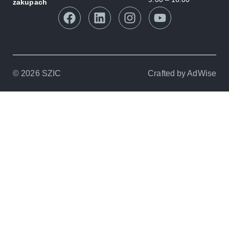
zakupach
© 2026 SZIC
Crafted by
AdWise