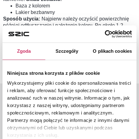
Baza z kolorem
Lakier bezbarwny
Sposób użycia:
Najpierw należy oczyścić powierzchnię
później odtłuszczanie i nałożenie koloru. Po około 1-2
godzinach nakładamy lakier bezbarwny.
Wystarczy, że w
uwagach do zamówienia wpiszesz nr nadwozia (VIN)
Twojego samochodu.
UWAGA! Z RACJI NA DUŻE
Zgoda
Szczegóły
O plikach cookies
ZAINTERESOWANIE LAKIERAMI ORAZ NIEKTÓRYMI
BRAKUJĄCYMI CZAS OCZEKIWANIA MOŻE WYNOSIĆ
PONAD 30DNI !
Niniejsza strona korzysta z plików cookie
Wykorzystujemy pliki cookie do spersonalizowania treści
i reklam, aby oferować funkcje społecznościowe i
analizować ruch w naszej witrynie. Informacje o tym, jak
korzystasz z naszej witryny, udostępniamy partnerom
Ostatnio oglądane
społecznościowym, reklamowym i analitycznym.
Partnerzy mogą połączyć te informacje z innymi danymi
Lakier zaprawkowy
Felga aluminiowa 18"
otrzymanymi od Ciebie lub uzyskanymi podczas
(zaprawka) | KIA
| KIA Sportage NQ5
korzystania z ich usług.
99,00
zł
HEV 2021->