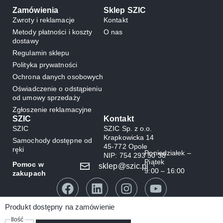
Zamówienia
Sklep SZIC
Zwroty i reklamacje
Kontakt
Metody płatności i koszty
O nas
dostawy
Regulamin sklepu
Polityka prywatności
Ochrona danych osobowych
Oświadczenie o odstąpieniu
od umowy sprzedaży
Zgłoszenie reklamacyjne
SZIC
Kontakt
SZIC
SZIC Sp. z o.o.
Krapkowicka 14
Samochody dostępne od
45-772 Opole
ręki
Poniedziałek –
NIP: 754 293 50 38
Piątek
Pomoc w
sklep@szic.pl
9:00 – 16:00
zakupach
Produkt dostępny na zamówienie