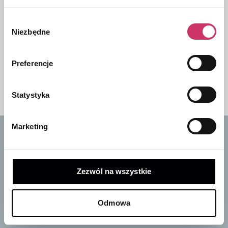
1500,00
zł
Wybór
Niezbędne
zgody
Dywaniki welurowe |
Dywaniki gumowe |
KIA Picanto 2012-
KIA e-Niro 2019-2022
337,00
zł
2016
Preferencje
159,00
zł
109,00
zł
Statystyka
Marketing
Zapisz się do naszego newslettera
i odbierz 10% rabatu na pierwsze zakupy
Zezwól na wszystkie
Bądź na bieżąco ze wszystkimi nowościami i
promocjami!
Odmowa