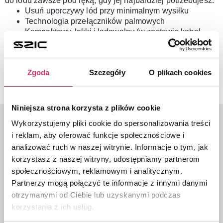
do lodu zawsze pod ręką, gdy jej najbardziej potrzebujesz.
Usuń uporczywy lód przy minimalnym wysiłku
Technologia przełączników palmowych
Kompaktowy, lekki i ładowalny (w zestawie kabel
ładujący USB-C)
Idealna do przedniej szyby i innych powierzchni
szklanych
Zgoda
Szczegóły
O plikach cookies
Produkt renomowanej marki OSRAM
Niniejsza strona korzysta z plików cookie
Wykorzystujemy pliki cookie do spersonalizowania treści
i reklam, aby oferować funkcje społecznościowe i
Ostatnio oglądane
analizować ruch w naszej witrynie. Informacje o tym, jak
korzystasz z naszej witryny, udostępniamy partnerom
społecznościowym, reklamowym i analitycznym.
Skrobaczka
Listwa ochronna
Akumulatorowa
progu bagażnika | KIA
Partnerzy mogą połączyć te informacje z innymi danymi
OSRAM
SORENTO IV 2020
otrzymanymi od Ciebie lub uzyskanymi podczas
179,00
zł
-2024->
korzystania z ich usług.
549,00
zł
389,00
zł