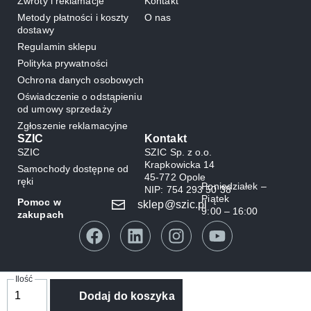
Zwroty i reklamacje
Kontakt
Metody płatności i koszty
O nas
dostawy
Regulamin sklepu
Polityka prywatności
Ochrona danych osobowych
Oświadczenie o odstąpieniu
od umowy sprzedaży
Zgłoszenie reklamacyjne
SZIC
Kontakt
SZIC
SZIC Sp. z o.o.
Krapkowicka 14
Samochody dostępne od
45-772 Opole
ręki
Poniedziałek –
NIP: 754 293 50 38
Piątek
Pomoc w
sklep@szic.pl
9:00 – 16:00
zakupach
Dodaj do koszyka