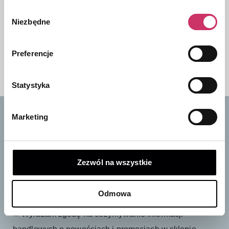
Wybór
Kable ADAPTERY-
Felga aluminiowa 17"
Niezbędne
zgody
USB,USB-Micro,USB-
| KIA Sportage NQ5
C,USB-A,iOS | KIA
2021->
129,00
zł
1399,00
zł
Preferencje
Statystyka
Marketing
Zapisz się do naszego newslettera
i odbierz 10% rabatu na pierwsze zakupy
Bądź na bieżąco ze wszystkimi nowościami i
Zezwól na wszystkie
promocjami!
Odmowa
Wyrażam zgodę na otrzymywanie informacji