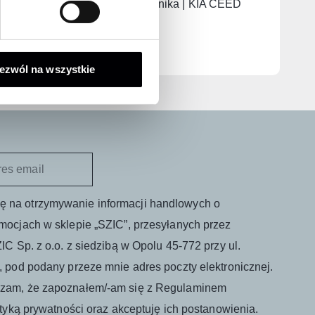
 Niro
Mata / kuweta bagażnika | KIA CEED
2019->
265,00
zł
ezwól na wszystkie
 na otrzymywanie informacji handlowych o
mocjach w sklepie „SZIC”, przesyłanych przez
IC Sp. z o.o. z siedzibą w Opolu 45-772 przy ul.
, pod podany przeze mnie adres poczty elektronicznej.
zam, że zapoznałem/-am się z Regulaminem
ityką prywatności oraz akceptuję ich postanowienia.