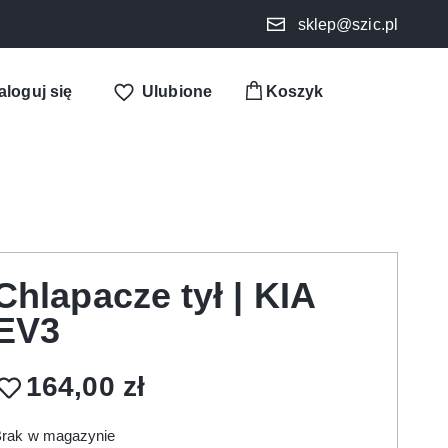
sklep@szic.pl
aloguj się
Ulubione
Chlapacze tył | KIA
EV3
164,00
zł
rak w magazynie