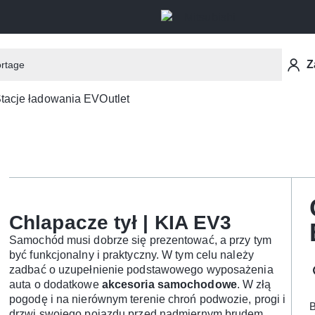
Z
tacje ładowania EV
Outlet
Chlapacze tył | KIA EV3
Samochód musi dobrze się prezentować, a przy tym
być funkcjonalny i praktyczny. W tym celu należy
zadbać o uzupełnienie podstawowego wyposażenia
auta o dodatkowe
akcesoria
samochodowe
. W złą
pogodę i na nierównym terenie chroń podwozie, progi i
B
drzwi swojego pojazdu przed nadmiernym brudem,