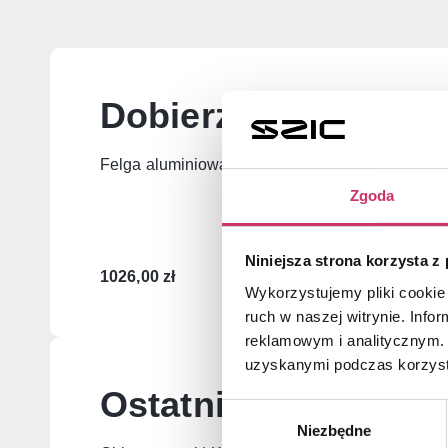
Dobierz produkty uz
Felga aluminiowa 18″ | KIA Stinger 2017-2018
Zgoda
Niniejsza strona korzysta z
1026,00
zł
Wykorzystujemy pliki cookie 
ruch w naszej witrynie. Inf
reklamowym i analitycznym. 
uzyskanymi podczas korzysta
Ostatnio oglądane
Wybór
Niezbędne
zgody