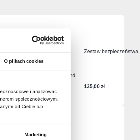
PROMOCJA - 24%
Dekielek zaślepka felgi
Zestaw bezpieczeństwa 
aluminiowej | KIA
O plikach cookies
119,00
zł
90,00
zł
Najniższa cena z 30 dni przed
obniżką:
90,00
zł
135,00
zł
ołecznościowe i analizować
artnerom społecznościowym,
anymi od Ciebie lub
Marketing