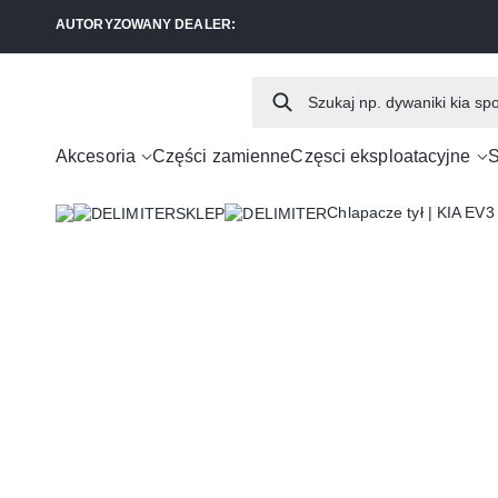
AUTORYZOWANY DEALER:
Akcesoria
Części zamienne
Częsci eksploatacyjne
S
Chlapacze tył | KIA EV3
SKLEP