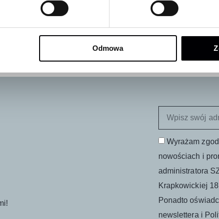
i gumowe | KIA Venga 2009-
Mata / kuweta bagażnika | KIA
HEV/PHEV 2016-2022
zł
277,00
zł
Odmowa
Z
Wyrażam zgodę
nowościach i pro
administratora SZ
Krapkowickiej 18
Ponadto oświadc
mi!
newslettera i Pol