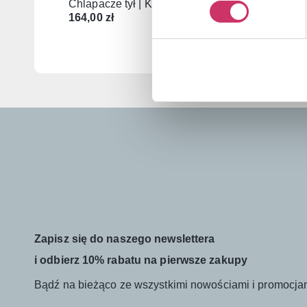
Chlapacze tył | KIA EV3
Dywanik
164,00
zł
2019
359,00
Zapisz się do naszego newslettera
i odbierz 10% rabatu na pierwsze zakupy
Bądź na bieżąco ze wszystkimi nowościami i promocja