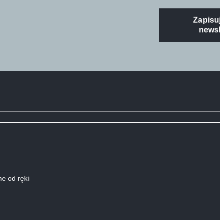
Zapisuj
newsl
e od ręki