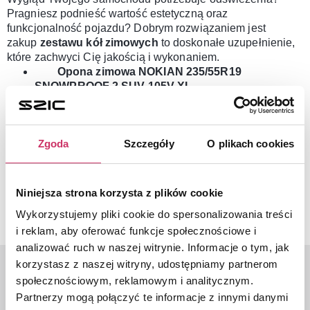
Pragniesz podnieść wartość estetyczną oraz
funkcjonalność pojazdu? Dobrym rozwiązaniem jest
zakup
zestawu kół zimowych
to doskonałe uzupełnienie,
które zachwyci Cię jakością i wykonaniem.
Opona zimowa NOKIAN 235/55R19
SNOWPROOF 2 SUV 105V XL
Zestaw
przeznaczony do pojazdu: Sorento
Zestaw zawiera: opony zimowe 4 szt., oryginalne
felgi aluminiowe, oryginalne czujniki TPMS
Zgoda
Szczegóły
O plikach cookies
Rozmiar felg: 19
„
Producent felgi
: KIA
Zestaw zmontowany gotowy do założenia
Przed zakupem sprawdź czy rozmiar jest
Niniejsza strona korzysta z plików cookie
homologowany do Twojego pojazdu!
Wykorzystujemy pliki cookie do spersonalizowania treści
i reklam, aby oferować funkcje społecznościowe i
analizować ruch w naszej witrynie. Informacje o tym, jak
korzystasz z naszej witryny, udostępniamy partnerom
społecznościowym, reklamowym i analitycznym.
Partnerzy mogą połączyć te informacje z innymi danymi
Ostatnio oglądane