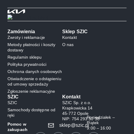
Zamówienia
Sklep SZIC
Zwroty i reklamacje
Kontakt
Metody płatności i koszty
O nas
dostawy
Regulamin sklepu
Polityka prywatności
Ochrona danych osobowych
Oświadczenie o odstąpieniu
od umowy sprzedaży
Zgłoszenie reklamacyjne
SZIC
Kontakt
SZIC
SZIC Sp. z o.o.
Krapkowicka 14
Samochody dostępne od
45-772 Opole
ręki
Poniedziałek –
NIP: 754 293 50 38
Piątek
Pomoc w
sklep@szic.pl
9:00 – 16:00
zakupach