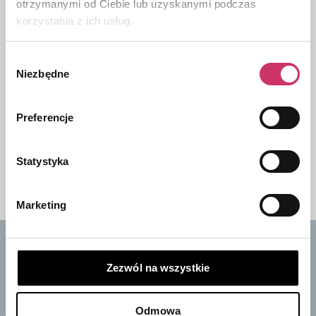
otrzymanymi od Ciebie lub uzyskanymi podczas
korzystania z ich usług.
Zestaw kół zimowych
Felga aluminiowa 18"
Nokian 19" | KIA
| KIA Sportage NQ5
Sorento
HEV 2021->
Wybór
9267,00
zł
8850,00
zł
1500,00
zł
Niezbędne
zgody
Odstraszacz
Filtr oleju
Preferencje
ultradźwiękowy na
263502M100 |
gryzonie | EMG
Sportage NQ5
230,00
zł
99,00
zł
Statystyka
Marketing
Zezwól na wszystkie
Zapisz się do naszego newslettera
i odbierz 10% rabatu na pierwsze zakupy
Bądź na bieżąco ze wszystkimi nowościami i
Odmowa