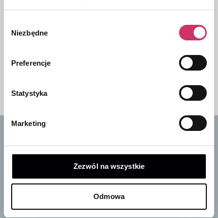
Etui torba na kabel
Mata kuweta
ładujący | KIA
bagażnika| KIA EV6
Wybór
210,00
zł
349,00
zł
Niezbędne
zgody
Pluszowa zabawka
Nakładki progowe |
Preferencje
samochód Kia EV3
Picanto 2018 - 2024
179,00
zł
267,00
zł
Statystyka
Marketing
Zapisz się do naszego newslettera
i odbierz 10% rabatu na pierwsze zakupy
Zezwól na wszystkie
Bądź na bieżąco ze wszystkimi nowościami i
promocjami!
Odmowa