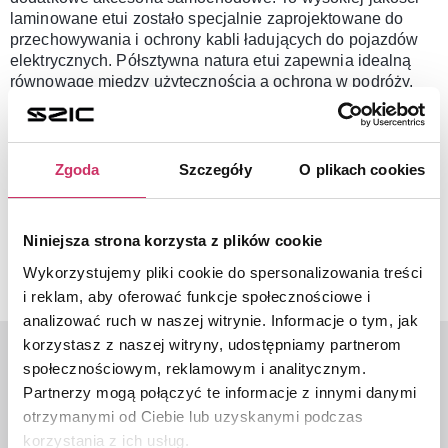
laminowane etui zostało specjalnie zaprojektowane do
przechowywania i ochrony kabli ładujących do pojazdów
elektrycznych. Półsztywna natura etui zapewnia idealną
równowagę między użytecznością a ochroną w podróży.
Parametry i zalety:
Wymiary: 360 x 360 x 130 mm
Zgoda
Szczegóły
O plikach cookies
Materiał: octan etylenu i winylu (EVA)
Branding: tłoczone logo Kia i metalowy uchwyt z logo
Kia
Mocowanie: Rzep znajdujący się z tyłu etui
Niniejsza strona korzysta z plików cookie
Kabel ładujący nie jest dołączony
Wykorzystujemy pliki cookie do spersonalizowania treści
i reklam, aby oferować funkcje społecznościowe i
analizować ruch w naszej witrynie. Informacje o tym, jak
korzystasz z naszej witryny, udostępniamy partnerom
społecznościowym, reklamowym i analitycznym.
Partnerzy mogą połączyć te informacje z innymi danymi
Ostatnio oglądane
otrzymanymi od Ciebie lub uzyskanymi podczas
korzystania z ich usług.