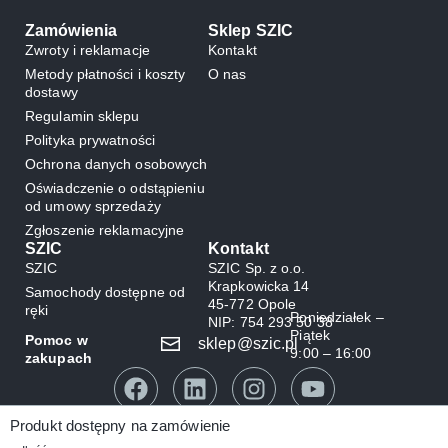
Zamówienia
Sklep SZIC
Zwroty i reklamacje
Kontakt
Metody płatności i koszty
O nas
dostawy
Regulamin sklepu
Polityka prywatności
Ochrona danych osobowych
Oświadczenie o odstąpieniu
od umowy sprzedaży
Zgłoszenie reklamacyjne
SZIC
Kontakt
SZIC
SZIC Sp. z o.o.
Krapkowicka 14
Samochody dostępne od
45-772 Opole
ręki
Poniedziałek –
NIP: 754 293 50 38
Piątek
Pomoc w
sklep@szic.pl
9:00 – 16:00
zakupach
Produkt dostępny na zamówienie