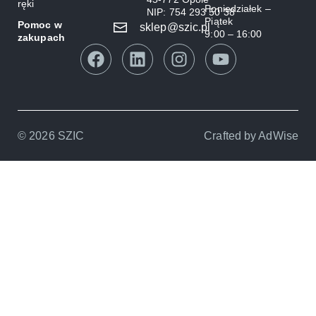
ręki
Poniedziałek –
NIP: 754 293 50 38
Piątek
Pomoc w
sklep@szic.pl
9:00 – 16:00
zakupach
© 2026 SZIC
Crafted by
AdWise